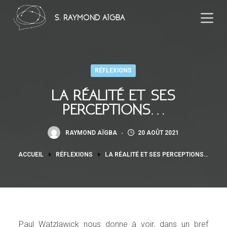
P
S. RAYMOND AÏGBA
a
s
s
e
RÉFLEXIONS
r
a
LA RÉALITÉ ET SES
u
PERCEPTIONS…
c
o
RAYMOND AÏGBA
20 AOÛT 2021
n
ACCUEIL
RÉFLEXIONS
LA RÉALITÉ ET SES PERCEPTIONS…
t
e
n
u
Paul Watzlawick nous donne à voir, dans un bref