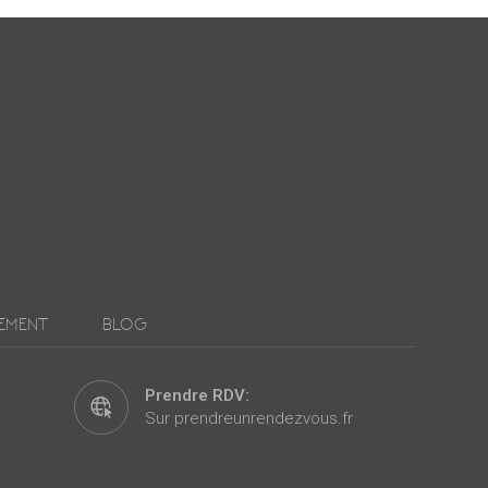
PEMENT
BLOG
Prendre RDV:
Sur prendreunrendezvous.fr