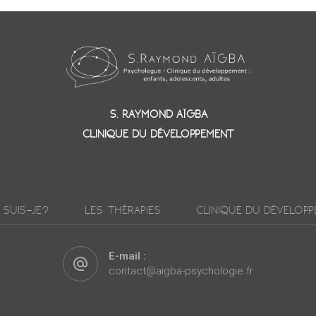
S. RAYMOND AÏGBA
CLINIQUE DU DÉVELOPPEMENT
 SUIS-JE?
LES THÉRAPIES
CLINIQUE DU DÉVELOP
E-mail :
contact@aigba-psychologie.fr