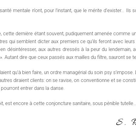
 santé mentale n’ont, pour l’instant, que le mérite d’exister… 
e, cette dernière étant souvent, pudiquement amenée comme une
s qui semblent dicter aux premiers ce qu’ils feront avec leurs pa
s’en désintéresser, aux autres dressés à la peur du lendemain,
. Autant dire que ceux passés aux mailles du filtre, sauront se ten
t qu’à bien faire, un ordre managérial du soin psy s’impose. Là où
autres diraient clients: on se ravise, on conventionne et se const
e pourront entrer dans la danse.
, est encore à cette conjoncture sanitaire, sous pénible tutelle
S. 