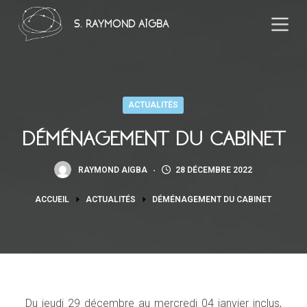
P
S. RAYMOND AÏGBA
a
s
s
e
r
ACTUALITÉS
a
DÉMÉNAGEMENT DU CABINET
u
c
RAYMOND AIGBA
28 DÉCEMBRE 2022
o
n
ACCUEIL
ACTUALITÉS
DÉMÉNAGEMENT DU CABINET
t
e
n
u
Du jeudi 29 décembre au mercredi 04 janvier inclus,